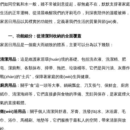
們如同空氣和水一般，雖不常被刻意提起，卻無處不在，默默支撐著家庭
生活的正常運轉。從清晨喚醒我們的牙刷毛巾，到深夜陪伴的溫暖被褥，
家居日用品以其樸實的功能性，定義著我們生活的質量與節(jié)奏。
一、功能細分：從清潔到收納的全面覆蓋
家居日用品是一個龐大而細致的體系，主要可以分為以下幾類：
清潔用品
：這是維護家居環(huán)境的基礎。包括洗衣液、洗潔精、肥
皂、潔廁劑、各類抹布、掃帚、拖把、垃圾桶等。它們是與污漬、灰塵作
戰(zhàn)的“士兵”，保障著家庭的衛(wèi)生與健康。
廚房用品
：關乎“食”這一頭等大事。鍋碗瓢盆、刀叉筷勺、保鮮盒、廚房
紙巾、清潔海綿等，它們直接參與食物的準備、烹飪與保存，是家庭煙火
氣的直接載體。
衛(wèi)浴用品
：關乎個人清潔與舒適。牙膏、洗發(fā)水、沐浴露、毛
巾、浴巾、馬桶刷、地墊等，它們服務于最私人的空間，帶來清新與放
松。