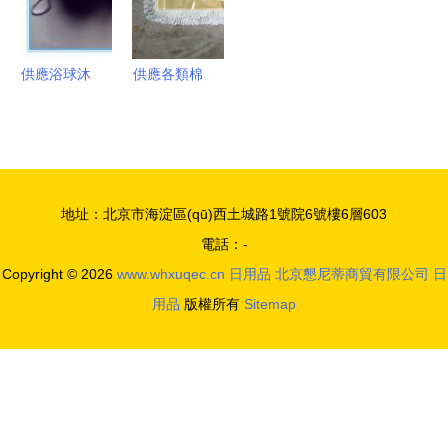
指南
供應浴球沐
供應各類棉
浴花與PE
紗平拖頭，
沐浴條 打
提供多樣化
造舒適洗浴
選擇 40
體驗的家居
長、60長、
地址：北京市海淀區(qū)西土城路1號院6號樓6層603
良品
90長、110
電話：-
長
Copyright © 2026
www.whxuqec.cn
日用品
北京懇尼蒂商貿有限公司
日
用品
版權所有
Sitemap