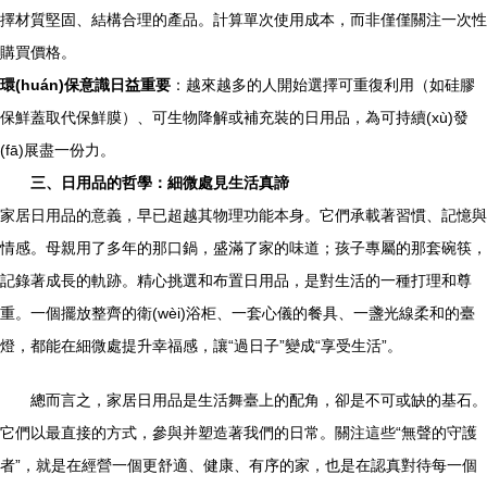
擇材質堅固、結構合理的產品。計算單次使用成本，而非僅僅關注一次性
購買價格。
環(huán)保意識日益重要
：越來越多的人開始選擇可重復利用（如硅膠
保鮮蓋取代保鮮膜）、可生物降解或補充裝的日用品，為可持續(xù)發
(fā)展盡一份力。
三、日用品的哲學：細微處見生活真諦
家居日用品的意義，早已超越其物理功能本身。它們承載著習慣、記憶與
情感。母親用了多年的那口鍋，盛滿了家的味道；孩子專屬的那套碗筷，
記錄著成長的軌跡。精心挑選和布置日用品，是對生活的一種打理和尊
重。一個擺放整齊的衛(wèi)浴柜、一套心儀的餐具、一盞光線柔和的臺
燈，都能在細微處提升幸福感，讓“過日子”變成“享受生活”。
總而言之，家居日用品是生活舞臺上的配角，卻是不可或缺的基石。
它們以最直接的方式，參與并塑造著我們的日常。關注這些“無聲的守護
者”，就是在經營一個更舒適、健康、有序的家，也是在認真對待每一個