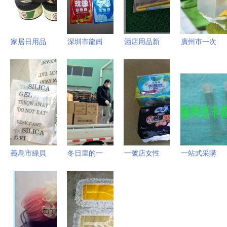
家居日用品
深圳市龍崗
酒店用品新
廣州市一次
的藝術 打
區(qū)橋會
視角 牙刷
性日用品產
造舒適生活
桑拿用品服
梳子高清圖
業(yè) 批發
的小秘密
務中心 專
片解析與廈
(fā)、供應
業(yè)桑拿
門鑫旺中一
與廠家直通
牛奶浴解決
站式采購
指南
方案與日用
品供應
義烏市綠貝
冬日里的一
一號店女性
一站式采購
日用品廠
抹暖陽 青
日用品精選
杭州酒店客
礦物吸附劑
島華諾脈暖
50款超值好
房日用品及
產品列表與
日用品以匠
物，呵護你
運動休閑用
應用指南
心溫暖時光
的精致生活
品批發(fā)