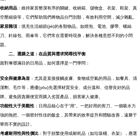
收納用品
：維持家居整潔有序的關鍵。收納箱、儲物盒、衣架、鞋架、真
空壓縮袋等，它們幫助我們將物品分門別類，有效利用空間，減少雜亂。
家居雜項
：填充生活細節(jié)的各類物品。如燈泡、電池、膠帶、螺絲
刀、針線包、雨傘等，它們常在需要時現身，解決各種意想不到的小問
題。
二、選購之道：在品質與需求間尋找平衡
面對琳瑯滿目的日用品，如何選擇是一門學問：
安全與健康為首
：尤其是直接接觸皮膚、食物或空氣的用品，如餐具、清
潔劑、毛巾等，應優(yōu)先選擇材質安全、成分溫和、信譽良好的品
牌。避免因貪圖便宜而購入劣質產品，損害家人健康。
功能性大于美觀性
：日用品核心在于“用”。一把好用的剪刀、一個吸水力
強的拖把、一個密封性佳的飯盒，其帶來的效率提升和體驗改善，遠勝于
華而不實的設計。
考慮耐用性與性價比
：對于頻繁使用或耐耗品（如垃圾桶、衣架），應選